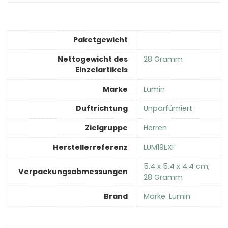
Paketgewicht
Nettogewicht des
‎28 Gramm
Einzelartikels
Marke
‎Lumin
Duftrichtung
‎Unparfümiert
Zielgruppe
‎Herren
Herstellerreferenz
‎LUM19EXF
‎5.4 x 5.4 x 4.4 cm;
Verpackungsabmessungen
28 Gramm
Brand
Marke: Lumin