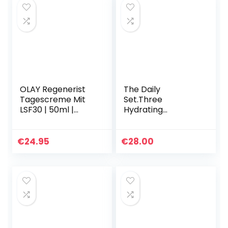
OLAY Regenerist
The Daily
Tagescreme Mit
Set.Three
LSF30 | 50ml |
Hydrating
Spendet Intensiv
Formulas.
Feuchtigkeit Und
Squalane
Strafft die Haut
cleanser(50ml)&T
€
24.95
€
28.00
Sichtbar…
he Ordinary
Hyaluronic Acid 2%
+ B5 face serum
&Natural…