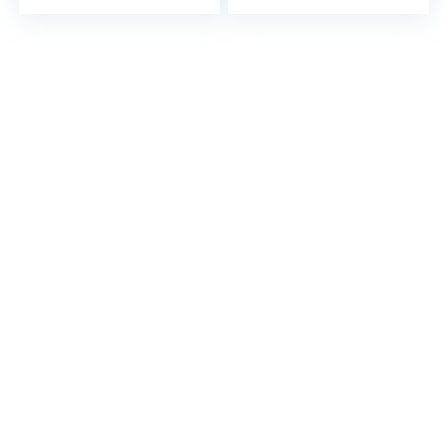
Linien, Falten,
Feuchtigkeitsbalsa
Tränensäcken –
m, Peeling…
mit…