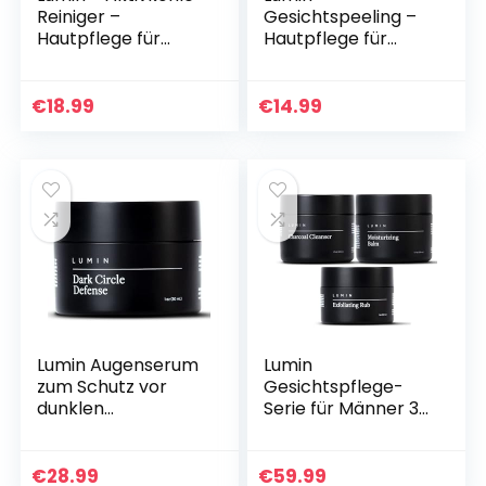
Reiniger –
Gesichtspeeling –
Hautpflege für
Hautpflege für
Männer –
Männer –
Gesichtsreiniger
Aktivkohle-
zur Entgiftung der
Gesichtspeeling
€
18.99
€
14.99
Haut, Befreiung der
reduziert
Poren von…
Hautunreinheiten,
fahle oder…
Lumin Augenserum
Lumin
zum Schutz vor
Gesichtspflege-
dunklen
Serie für Männer 3-
Augenringen –
er Geschenk-Set
Hautpflege für
für den gepflegten
Männer – feinen
Mann
€
28.99
€
59.99