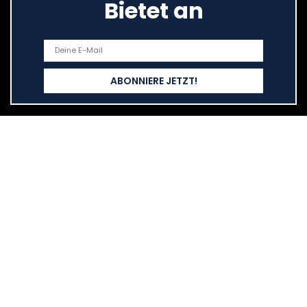
Bietet an
Schnelllinks
Haus
Alle shoppen
Blogs
Unsere Webshops
Werben
Erklärungen