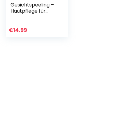
Gesichtspeeling –
Hautpflege für
Männer –
Aktivkohle-
Gesichtspeeling
€
14.99
reduziert
Hautunreinheiten,
fahle oder…