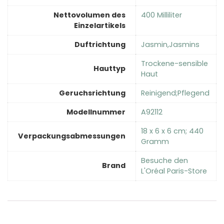
Nettovolumen des
‎400 Milliliter
Einzelartikels
Duftrichtung
‎Jasmin,Jasmins
‎Trockene-sensible
Hauttyp
Haut
Geruchsrichtung
‎Reinigend;Pflegend
Modellnummer
‎A92112
‎18 x 6 x 6 cm; 440
Verpackungsabmessungen
Gramm
Besuche den
Brand
L'Oréal Paris-Store