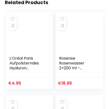
Related Products
L’Oréal Paris
Rosense
Aufpolsterndes
Rosenwasser
Hyaluron
2×200 ml –
Mizellenwasser,
feuchtigkeitsspen
Anti Aging
dendes
Gesichtsreinigung,
Gesichtswasser
€
4.95
€
18.95
Reinigung mit
zur
purer
Gesichtsreinigung
Hyaluronsäure…
Gesichtspflege
100…