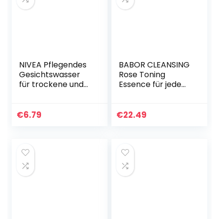
NIVEA Pflegendes
BABOR CLEANSING
Gesichtswasser
Rose Toning
für trockene und
Essence für jede
sensible Haut (200
Haut,
ml),
Tonisierendes und
Gesichtspflege
beruhigendes
€
6.79
€
22.49
beruhigt die Haut,
Gesichtswasser,
Gesichtstoner…
Rosenduft, Ohne…