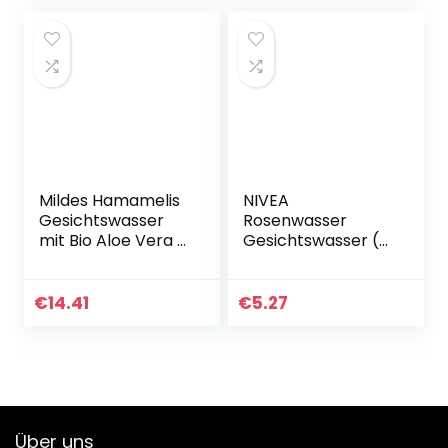
Mildes Hamamelis
NIVEA
Gesichtswasser
Rosenwasser
mit Bio Aloe Vera –
Gesichtswasser (2
strahlkraft &
00 ml),
verengt poren –
erfrischendes
ohne
Gesichtswasser
€
14.41
€
5.27
tiergrausamkeit –
mit Rosenwasser
ohne alkohol…
natürlichen
Ursprungs,
klärende
Gesichtspflege für
jeden Hauttyp
Über uns