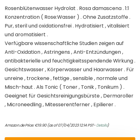
Rosenblütenwasser Hydrolat . Rosa damascena . 1:1
Konzentration ( Rose:Wasser ) . Ohne Zusatzstoffe .
Pur, steril und oxidationsfrei . Hydratisiert , vitalisiert
und aromatisiert .
Verfügbare wissenschaftliche Studien zeigen auf
Anti-Oxidation , Astringens , Anti-Entzündungen ,
antibakterielle und feuchtigkeitsspendende Wirkung .
Gesichtswasser , Körperwasser und Haarwasser . Für
unreine , trockene , fettige , sensible , normale und
Misch-haut . Als Tonic ( Toner , Tonik , Tonikum ) .
Geeignet für Gesichtsreinigungsbürste , Dermaroller
, Microneedling , Mitesserentferner , Epilierer .
Amazon.de Price:
€
19.90
(as of 07/04/2023 12:14 PST-
Details
)