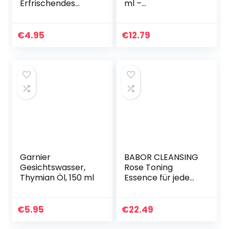
Erfrischendes
ml –
Gesichtswasser
feuchtigkeitsspen
und Make-Up
dendes
Entferner zur
Gesichtswasser
€
4.95
€
12.79
Reinigung und
zur
Pflege, Rosen-
Gesichtsreinigung
und…
Gesichtspflege
100% naturrein…
Garnier
BABOR CLEANSING
Gesichtswasser,
Rose Toning
Thymian Öl, 150 ml
Essence für jede
Haut,
Tonisierendes und
beruhigendes
€
5.95
€
22.49
Gesichtswasser,
Rosenduft, Ohne…