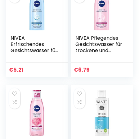
NIVEA
NIVEA Pflegendes
Erfrischendes
Gesichtswasser für
Gesichtswasser für
trockene und
normale und
sensible Haut (200
Mischhaut (200
ml), Gesichtspflege
ml), Gesichtstoner
beruhigt die Haut,
€
5.21
€
6.79
belebt & erfrischt
Gesichtstoner…
die Haut, mildes…