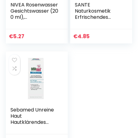
NIVEA Rosenwasser
SANTE
Gesichtswasser (20
Naturkosmetik
0 ml),
Erfrischendes
erfrischendes
Gesichtswasser
Gesichtswasser mit
Bio-Aloe Vera &
Rosenwasser
Chiasamen, Ohne
€
5.27
€
4.85
natürlichen
Alkohol, Natürliche
Ursprungs,
Reingung für jede…
klärende
Gesichtspflege für
jeden Hauttyp
Sebamed Unreine
Haut
Hautklärendes
Gesichtswasser bei
fettiger Haut,