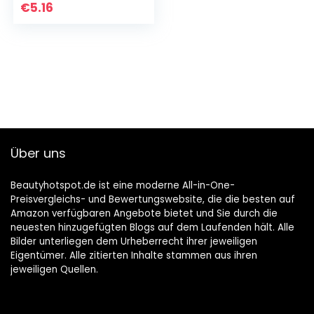
entfernt gründlich
€
5.16
und schonend
Hautreste, führt…
Über uns
Beautyhotspot.de ist eine moderne All-in-One-
Preisvergleichs- und Bewertungswebsite, die die besten auf
Amazon verfügbaren Angebote bietet und Sie durch die
neuesten hinzugefügten Blogs auf dem Laufenden hält. Alle
Bilder unterliegen dem Urheberrecht ihrer jeweiligen
Eigentümer. Alle zitierten Inhalte stammen aus ihren
jeweiligen Quellen.