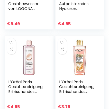
Gesichtswasser
Aufpolsterndes
von LOGONA
Hyaluron
Naturkosmetik für
Mizellenwasser,
unreine Haut &
Anti Aging
Mischhaut, Bio-
Gesichtsreinigung,
€
9.49
€
4.95
Minze & natürlicher
Reinigung mit purer
Salicylsäure…
Hyaluronsäure…
L’Oréal Paris
L’Oréal Paris
Gesichtsreinigung,
Gesichtsreinigung,
Erfrischendes
Erfrischendes
Gesichtswasser
Gesichtswasser zur
und Make-Up
Reinigung und
Entferner zur
Pflege, Für reife
€
4.95
€
3.75