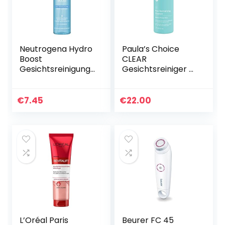
Neutrogena Hydro
Paula’s Choice
Boost
CLEAR
Gesichtsreinigung,
Gesichtsreiniger –
Aqua
Gel Reiniger &
Reinigungsgel mit
Make Up Entferner
Glycerin und
– gegen Pickel,
€
7.45
€
22.00
Hyaluron, Make-
Mitesser &
Up Entferner,
Reduziert…
200ml
L’Oréal Paris
Beurer FC 45