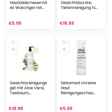
Hautbilderneuernd
Gesichtsbürste,
es Waschgel mit
Tiefenreinigung für
3,5% purer
spürbar weichere
Glykolsäure, Anti-
Haut, 2-stufige
Aging
Rotation für jeden
€
5.95
€
16.99
Gesichtsreinigung
Hauttyp,
für einen…
wasserfest…
Gesichtsreinigungs
Sebamed Unreine
gel mit Aloe Vera,
Haut
Teebaum,
Reinigungsschaum,
Augentrost und
Gesichtsreinigung
Kamille –
bei fettiger und
Gesichtsreinigung/
unreiner Haut,
€
18.98
€
5.56