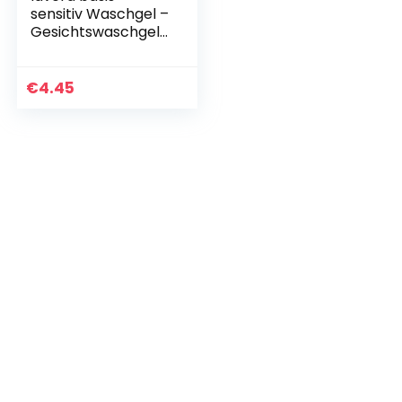
sensitiv Waschgel –
Gesichtswaschgel
mit Bio-Aloe Vera &
Bio-Jojoba –
Spürbar belebtes
€
4.45
Hautgefühl –
reinigt…