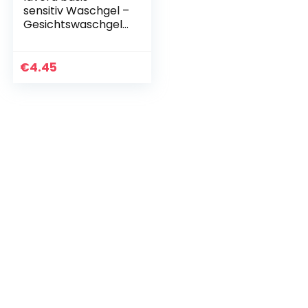
sensitiv Waschgel –
Gesichtswaschgel
mit Bio-Aloe Vera &
Bio-Jojoba –
Spürbar belebtes
€
4.45
Hautgefühl –
reinigt…