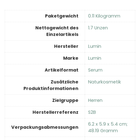
Paketgewicht
‎0.11 Kilogramm
Nettogewicht des
‎1.7 Unzen
Einzelartikels
Hersteller
‎Lumin
Marke
‎Lumin
Artikelformat
‎Serum
Zusätzliche
‎Naturkosmetik
Produktinformationen
Zielgruppe
‎Herren
Herstellerreferenz
‎S2B
‎6.2 x 5.9 x 5.4 cm;
Verpackungsabmessungen
48.19 Gramm