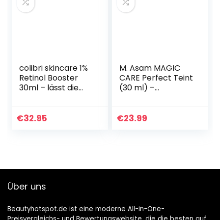
colibri skincare 1%
M. Asam MAGIC
Retinol Booster
CARE Perfect Teint
30ml – lässt die
(30 ml) –
Haut glatter und
Transparentes
strahlender
Make-up lässt
aussehen –
Falten sofort
€
32.95
€
23.99
liposomal
verschwinden,
verkapseltes…
Weichzeichner-
Effekt…
Über uns
Beautyhotspot.de ist eine moderne All-in-One-
Preisvergleichs- und Bewertungswebsite, die die besten auf