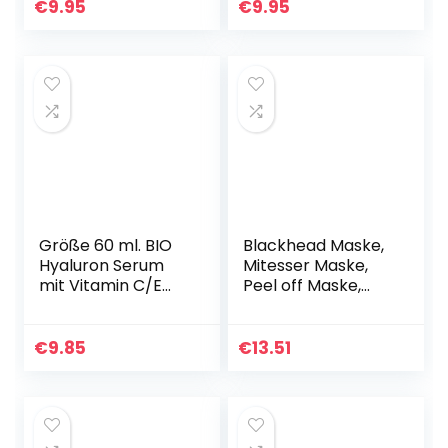
e für unreine Haut,
Schwarzes
€
9.95
€
9.95
Pure Power…
Gesichtsserum
gegen Mitesser…
Größe 60 ml. BIO
Blackhead Maske,
Hyaluron Serum
Mitesser Maske,
mit Vitamin C/E
Peel off Maske,
Hochkonzentriert.
Bambus Holzkohle
Dermaroller
Peel Off Maske,
geeignet.
Poren reinigen Anti
€
9.85
€
13.51
Gesichtsserum mit
Öl Kontrolle…
Organischen…