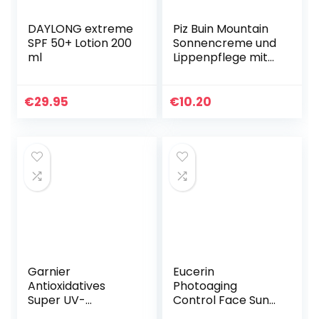
DAYLONG extreme
Piz Buin Mountain
SPF 50+ Lotion 200
Sonnencreme und
ml
Lippenpflege mit
LSF 50+,
Sonnenschutz
speziell fürs
€
29.95
€
10.20
Skifahren und
Wandern, gegen
Wind…
Garnier
Eucerin
Antioxidatives
Photoaging
Super UV-
Control Face Sun
Sonnenschutz-
Fluid LSF 50, 50 ml