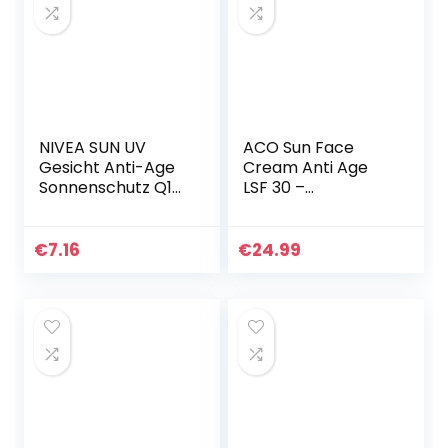
NIVEA SUN UV
ACO Sun Face
Gesicht Anti-Age
Cream Anti Age
Sonnenschutz Q10
LSF 30 –
mit LSF 30 (50 ml),
Mattierende
feuchtigkeitsspen
Sonnenschutz
dende
Creme für das
€
7.16
€
24.99
Gesichtssonnencr
Gesicht – mit Anti-
eme, Anti…
Aging Effekt – für
alle…