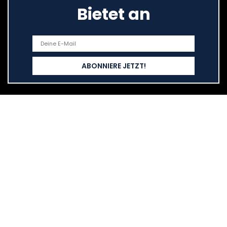
Bietet an
Schnelllinks
Haus
Alle shoppen
Blogs
Unsere Webshops
Werben
Erklärungen