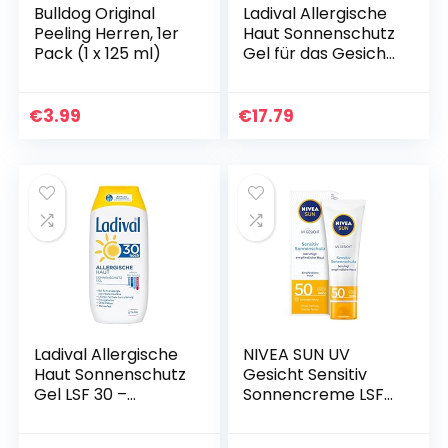
Bulldog Original
Ladival Allergische
Peeling Herren, 1er
Haut Sonnenschutz
Pack (1 x 125 ml)
Gel für das Gesicht
LSF 30 –
Parfümfreies
Sonnengel für
€
3.99
€
17.79
Allergiker – ohne
Farb…
Ladival Allergische
NIVEA SUN UV
Haut Sonnenschutz
Gesicht Sensitiv
Gel LSF 30 –
Sonnencreme LSF
Parfümfreies
50+ (50 ml),
Sonnengel für
Gesichtscreme mit