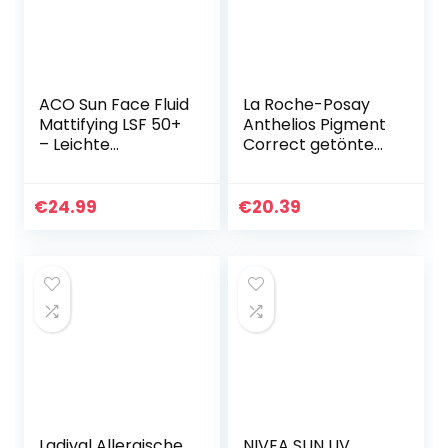
ACO Sun Face Fluid
La Roche-Posay
Mattifying LSF 50+
Anthelios Pigment
– Leichte
Correct getönte
Sonnenschutz
Tagescreme mit
Lotion für das
LSF 50+ 50 ml –
Gesicht mit sehr
Gesichtspflege mit
€
24.99
€
20.39
hoher Schutz- für
Sonnenschutz UV…
normale…
Ladival Allergische
NIVEA SUN UV