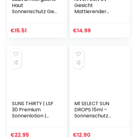
Haut
Gesicht
Sonnenschutz Gel
Mattierender
LSF 30 –
Sonnenschutz LSF
Parfümfreies
30 (50 ml), nicht
Sonnengel für
fettende
€
15.51
€
14.99
Allergiker – ohne
Sonnencreme für
Farb- und…
das Gesicht,
sofort…
SUNS THIRTY | LSF
M1 SELECT SUN
30 Premium
DROPS 15ml –
Sonnenlotion |
Sonnenschutz
nachhaltiger
Gesichtsserum
Sonnenschutz |
SPF50 – Vitamin E
hoher UVA und
– leichte
€
22.95
€
12.90