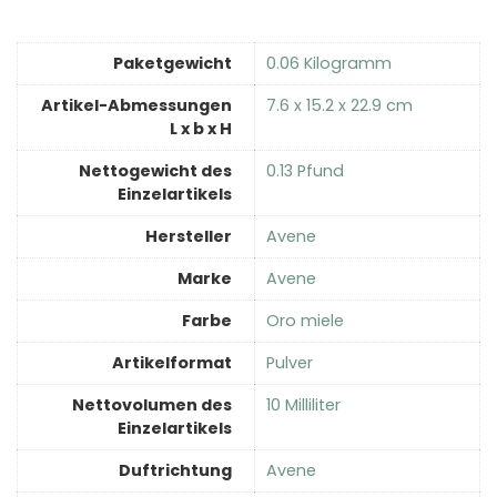
Paketgewicht
‎0.06 Kilogramm
Artikel-Abmessungen
‎7.6 x 15.2 x 22.9 cm
L x b x H
Nettogewicht des
‎0.13 Pfund
Einzelartikels
Hersteller
‎Avene
Marke
‎Avene
Farbe
‎Oro miele
Artikelformat
‎Pulver
Nettovolumen des
‎10 Milliliter
Einzelartikels
Duftrichtung
‎Avene