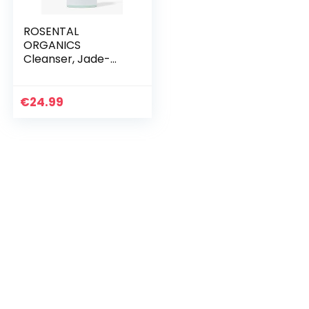
ROSENTAL
ORGANICS
Cleanser, Jade-
Infused Clean AF
Reinigungsschaum
(Gründliche
€
24.99
Gesichtsreinigung),
Sanfte
Naturkosmetik…