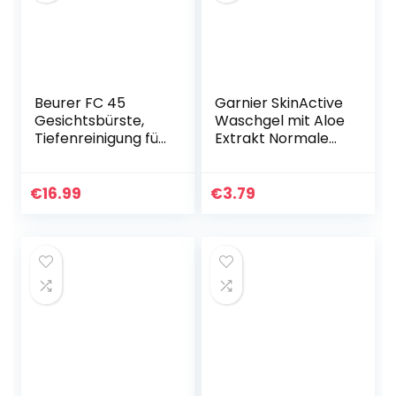
Beurer FC 45
Garnier SkinActive
Gesichtsbürste,
Waschgel mit Aloe
Tiefenreinigung für
Extrakt Normale
spürbar weichere
und Mischhaut,
Haut, 2-stufige
(200 ml)
Rotation für jeden
€
16.99
€
3.79
Hauttyp,
wasserfest…