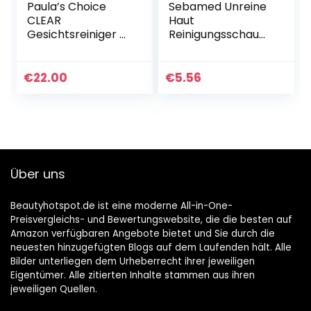
Paula’s Choice
Sebamed Unreine
CLEAR
Haut
Gesichtsreiniger –
Reinigungsschaum,
Gel Reiniger &
Gesichtsreinigung
Make Up Entferner
bei fettiger und
– gegen Pickel,
unreiner Haut,
€
22.00
€
5.56
Mitesser &
ohne
Reduziert…
Mikroplastik,150 ml
(1er…
Über uns
Beautyhotspot.de ist eine moderne All-in-One-
Preisvergleichs- und Bewertungswebsite, die die besten auf
Amazon verfügbaren Angebote bietet und Sie durch die
neuesten hinzugefügten Blogs auf dem Laufenden hält. Alle
Bilder unterliegen dem Urheberrecht ihrer jeweiligen
Eigentümer. Alle zitierten Inhalte stammen aus ihren
jeweiligen Quellen.