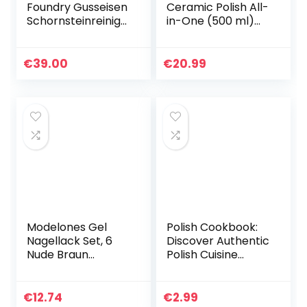
Foundry Gusseisen
Ceramic Polish All-
Schornsteinreinigu
in-One (500 ml)
ng Außentür,
beseitigt
Natürliche Farbe
Verkratzungen auf
17×3.5x17cm
vermatteten,
€
39.00
€
20.99
verwitterten und
ungepflegten…
Modelones Gel
Polish Cookbook:
Nagellack Set, 6
Discover Authentic
Nude Braun
Polish Cuisine
Neutral Farben
(English Edition)
Shellac UV Gel Nail
Polish Sets Soak
€
12.74
€
2.99