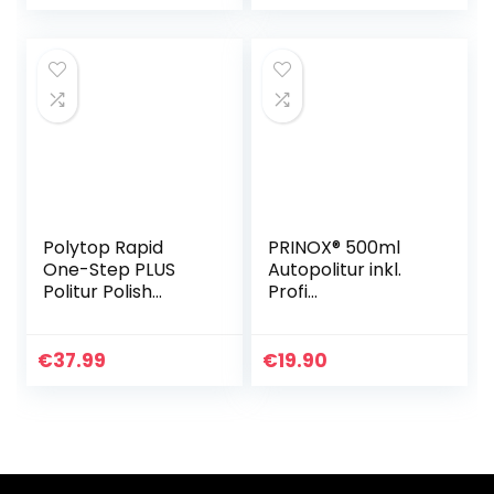
Off Nageldesign
Nagel…
Polytop Rapid
PRINOX® 500ml
One-Step PLUS
Autopolitur inkl.
Politur Polish
Profi
Schnellpolitur Ein-
Polierschwamm |
Schritt-Politur 1
ALLE LACKE |
Liter
Schwarz, Weiß,
€
37.99
€
19.90
Buntlacke,
Metalliclacke,
neuwertige…