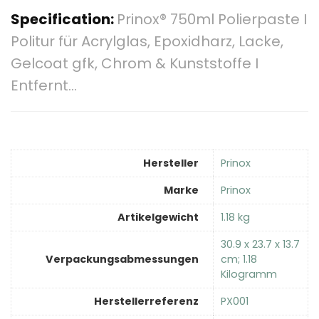
Specification:
Prinox® 750ml Polierpaste I
Politur für Acrylglas, Epoxidharz, Lacke,
Gelcoat gfk, Chrom & Kunststoffe I
Entfernt…
Hersteller
‎Prinox
Marke
‎Prinox
Artikelgewicht
‎1.18 kg
‎30.9 x 23.7 x 13.7
Verpackungsabmessungen
cm; 1.18
Kilogramm
Herstellerreferenz
‎PX001