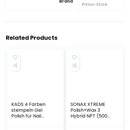
Brand
Prinox-Store
Related Products
KADS 4 Farben
SONAX XTREME
stempeln Gel
Polish+Wax 3
Polish für Nail
Hybrid NPT (500
Stamping Design
ml) zum Abtragen
8ml Schwarz Weiß
verwitterter