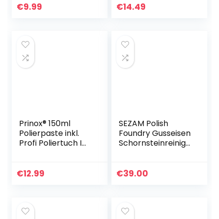
Gold Silber
Lackschichten und
€
9.99
€
14.49
Auffrischen
matter Farben…
Prinox® 150ml
SEZAM Polish
Polierpaste inkl.
Foundry Gusseisen
Profi Poliertuch I
Schornsteinreinigu
Politur für
ng Außentür,
Acrylglas,
Natürliche Farbe
Epoxidharz, Lacke,
17×3.5x17cm
€
12.99
€
39.00
Gelcoat gfk,
Chrom…