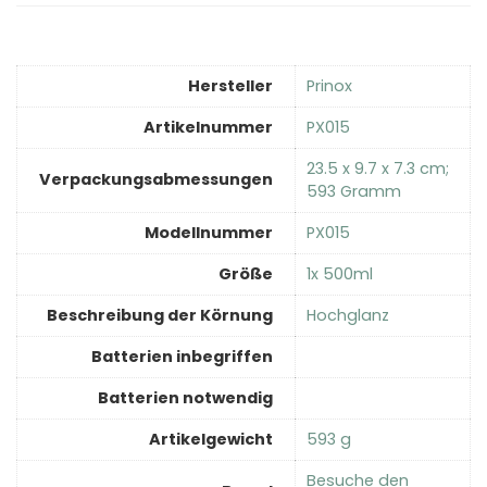
Hersteller
‎Prinox
Artikelnummer
‎PX015
‎23.5 x 9.7 x 7.3 cm;
Verpackungsabmessungen
593 Gramm
Modellnummer
‎PX015
Größe
‎1x 500ml
Beschreibung der Körnung
‎Hochglanz
Batterien inbegriffen
Batterien notwendig
Artikelgewicht
‎593 g
Besuche den