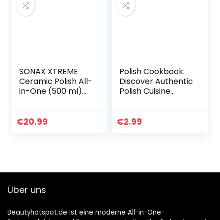
SONAX XTREME
Polish Cookbook:
Ceramic Polish All-
Discover Authentic
in-One (500 ml)
Polish Cuisine
beseitigt
(English Edition)
Verkratzungen auf
vermatteten,
€
20.99
€
2.99
verwitterten und
ungepflegten…
Über uns
Beautyhotspot.de ist eine moderne All-in-One-