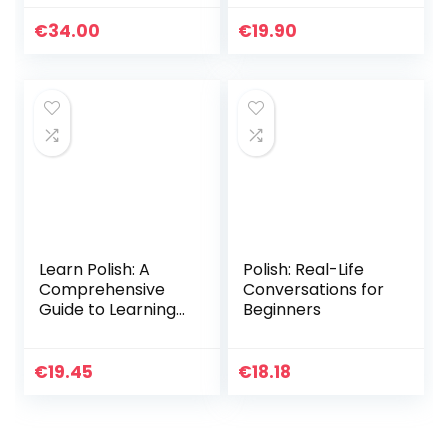
Silber
ALLE LACKE |
17×3.50×10.50cm
Schwarz, Weiß,
€
34.00
€
19.90
Buntlacke,
Metalliclacke,
neuwertige…
Learn Polish: A
Polish: Real-Life
Comprehensive
Conversations for
Guide to Learning
Beginners
Polish for
Beginners,
Including
€
19.45
€
18.18
Grammar, Short
Stories and 1000
Popular…