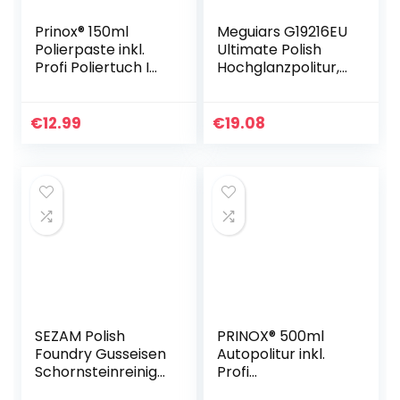
Prinox® 150ml
Meguiars G19216EU
Polierpaste inkl.
Ultimate Polish
Profi Poliertuch I
Hochglanzpolitur,
Politur für
473ml
Acrylglas,
Epoxidharz, Lacke,
€
12.99
€
19.08
Gelcoat gfk,
Chrom…
SEZAM Polish
PRINOX® 500ml
Foundry Gusseisen
Autopolitur inkl.
Schornsteinreinigu
Profi
ng Außentür, Altes
Polierschwamm |