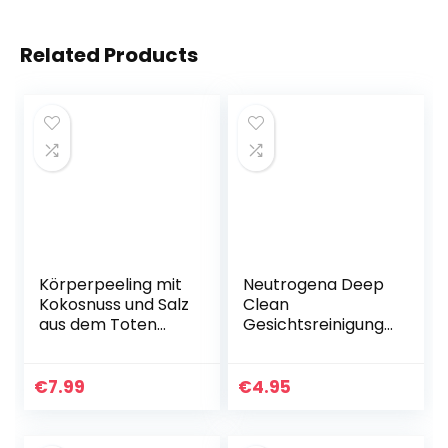
Related Products
Körperpeeling mit
Neutrogena Deep
Kokosnuss und Salz
Clean
aus dem Toten
Gesichtsreinigung,
Meer mit
Hautbildverfeinern
Hyaluronsäure und
des Peeling mit
Vitamin E – Peeling
Glycolsäure, für
€
7.99
€
4.95
für Hydratisierte
jede Haut, 150ml
Haut…