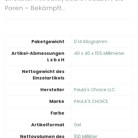
Poren – Bekämpft…
Paketgewicht
‎0.14 Kilogramm
Artikel-Abmessungen
‎40 x 40 x 155 Millimeter
L x b x H
Nettogewicht des
Einzelartikels
Hersteller
‎Paula's Choice LLC
Marke
‎PAULA'S CHOICE
Farbe
Artikelformat
‎Gel
Nettovolumen des
‎100 Milliliter