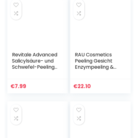
Revitale Advanced
RAU Cosmetics
Salicylsäure- und
Peeling Gesicht
Schwefel-Peeling-
Enzympeeling &
Seife
Fruchtsäurepeelin
g Tri-Peeling 50 ml
– Gesichtspeeling
€
7.99
€
22.10
mit Papaya &
Weißer…