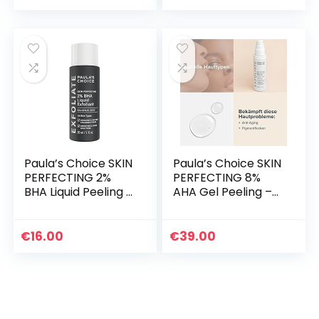
Unreine Haut mit…
– Bekämpft…
Paula’s Choice SKIN
Paula’s Choice SKIN
PERFECTING 2%
PERFECTING 8%
BHA Liquid Peeling –
AHA Gel Peeling –
Gesicht Exfoliant
Fruchtsäure
mit Salicylsäure
Exfoliant für
gegen Mitesser,
Gesicht mit
€
16.00
€
39.00
Pickel…
Glykolsäure –
Minimiert Falten…