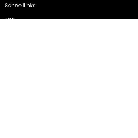
Schnelllinks
Haus
Alle shoppen
Blogs
Unsere Webshops
Werben
Erklärungen
Datenschutz-Bestimmungen
Geschäftsbedingungen
Affiliate-Offenlegung
2023 © Beautyhotspot.de Alle Rechte vorbehalten