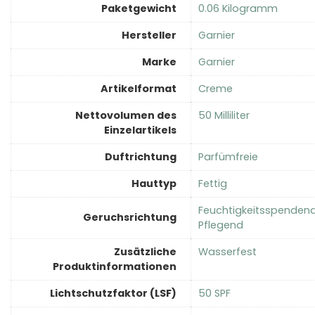
Paketgewicht
‎0.06 Kilogramm
Hersteller
‎Garnier
Marke
‎Garnier
Artikelformat
‎Creme
Nettovolumen des
‎50 Milliliter
Einzelartikels
Duftrichtung
‎Parfümfreie
Hauttyp
‎Fettig
‎Feuchtigkeitsspendend
Geruchsrichtung
Pflegend
Zusätzliche
‎Wasserfest
Produktinformationen
Lichtschutzfaktor (LSF)
‎50 SPF