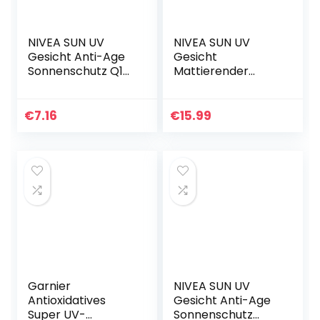
NIVEA SUN UV
NIVEA SUN UV
Gesicht Anti-Age
Gesicht
Sonnenschutz Q10
Mattierender
mit LSF 30 (50 ml),
Sonnenschutz LSF
feuchtigkeitsspen
50 (50 ml), nicht
dende
fettende
€
7.16
€
15.99
Gesichtssonnencr
Sonnencreme für
eme, Anti…
das Gesicht,
sofort…
Garnier
NIVEA SUN UV
Antioxidatives
Gesicht Anti-Age
Super UV-
Sonnenschutz