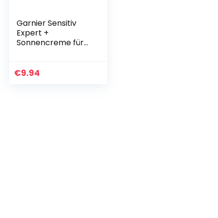
Garnier Sensitiv
Expert +
Sonnencreme für
das Gesicht,
Wasserfester
Sonnenschutz mit
€
9.94
LSF 50, Für
empfindliche und
helle…