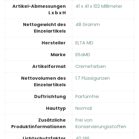
Artikel-Abmessungen
‎41 x 41 x 102 Millimeter
L x b x H
Nettogewicht des
‎48 Gramm
Einzelartikels
Hersteller
‎ELTA MD
Marke
‎EltaMD
Artikelformat
‎Cremefarben
Nettovolumen des
‎1.7 Flüssigunzen
Einzelartikels
Duftrichtung
‎Parfümfrei
Hauttyp
‎Normal
Zusätzliche
‎Frei von
Produktinformationen
Konservierungsstoffen
Lichtschutzfaktor
‎40 SPF