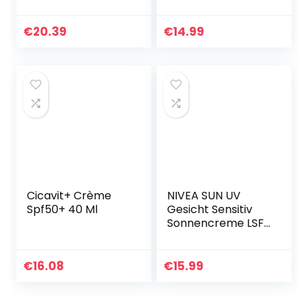
Tagescreme mit
Gesicht & Sport
LSF 50+ 50 ml –
LSF 30-100%
Gesichtspflege mit
Mineralischer UV-
€
20.39
€
14.99
Sonnenschutz UV…
Filter (Zinkoxid) –
Riffsicher…
Cicavit+ Crème
NIVEA SUN UV
Spf50+ 40 Ml
Gesicht Sensitiv
Sonnencreme LSF
50+ (50 ml),
Gesichtscreme
mit LSF 50+ für
€
16.08
€
15.99
empfindliche Haut,
sofort…