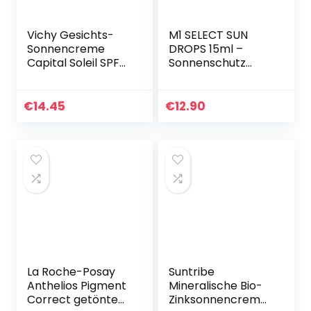
Vichy Gesichts-
M1 SELECT SUN
Sonnencreme
DROPS 15ml –
Capital Soleil SPF
Sonnenschutz
50+ 50 ml
Gesichtsserum
SPF50 – Vitamin E
– leichte
€
14.45
€
12.90
Formulierung ohne
weiße Spuren
La Roche-Posay
Suntribe
Anthelios Pigment
Mineralische Bio-
Correct getönte
Zinksonnencreme