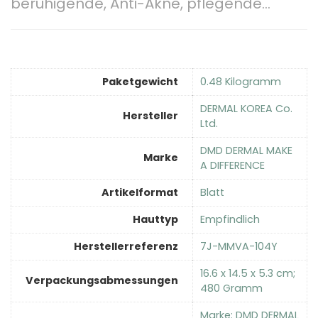
beruhigende, Anti-Akne, pflegende…
Paketgewicht
‎0.48 Kilogramm
‎DERMAL KOREA Co.
Hersteller
Ltd.
‎DMD DERMAL MAKE
Marke
A DIFFERENCE
Artikelformat
‎Blatt
Hauttyp
‎Empfindlich
Herstellerreferenz
‎7J-MMVA-104Y
‎16.6 x 14.5 x 5.3 cm;
Verpackungsabmessungen
480 Gramm
Marke: DMD DERMAL