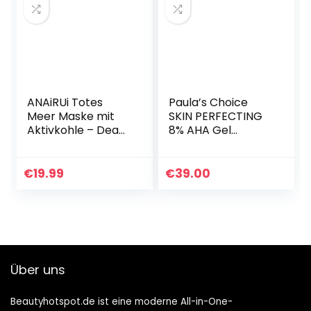
ANAiRUi Totes
Paula’s Choice
Meer Maske mit
SKIN PERFECTING
Aktivkohle – Dead
8% AHA Gel
Sea Mud Mask Anti
Peeling –
Pickel – Schlamm
Fruchtsäure
Maske gegen Akne
Exfoliant für
€
19.99
€
39.00
und Anti Mitesser…
Gesicht mit
Glykolsäure –
Minimiert Falten…
Über uns
Beautyhotspot.de ist eine moderne All-in-One-