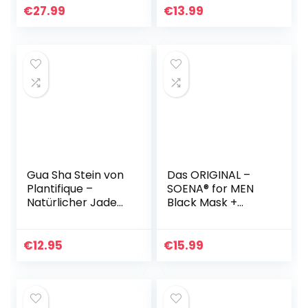
Tee Schlamm
Tiefenreinigung
€
27.99
€
13.99
Maske, SPA
von Pickeln, Poren
Gesichtsmasken
und Akne…
Set…
Gua Sha Stein von
Das ORIGINAL –
Plantifique –
SOENA® for MEN
Natürlicher Jade
Black Mask +
Massageroller –
MASKENPINSEL |
Guasha aus Jade
XXL Tube 100 ml |
Stein –
Entfernt Mitesser
€
12.95
€
15.99
Gesichtsmassage
– Peel-Off Maske
Für…
– Gegen…