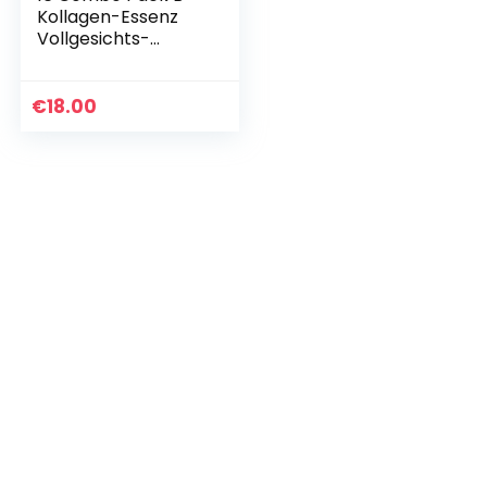
Kollagen-Essenz
Vollgesichts-
Gesichtsmaskenbl
att – Sensitiv
beruhigende, Anti-
€
18.00
Akne, pflegende…