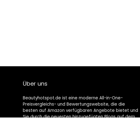
Über uns
Beautyhotspot.de ist eine moderne All-in-One-
Preisvergleichs- und Bewertungswebsite, die die
besten auf Amazon verfügbaren Angebote bietet und
Sie durch die neuesten hinzugefügten Blogs auf dem
Laufenden hält. Alle Bilder unterliegen dem
Urheberrecht ihrer jeweiligen Eigentümer. Alle zitierten
Inhalte stammen aus ihren jeweiligen Quellen.