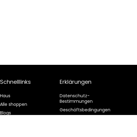
Schnelllinks
Erklärungen
Haus
Datenschutz-
Bestimmungen
Alle shoppen
Geschäftsbedingungen
Blogs
Affiliate-Offenlegung
Unsere Webshops
Werben