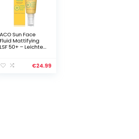
ACO Sun Face
Fluid Mattifying
LSF 50+ – Leichte
Sonnenschutz
Lotion für das
Gesicht mit sehr
€
24.99
hoher Schutz- für
normale…