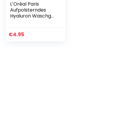
L’Oréal Paris
Aufpolsterndes
Hyaluron Waschgel,
Anti Aging
Reinigungsgel,
Gesichtsreinigung
€
4.95
mit purer
Hyaluronsäure…