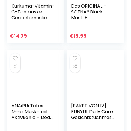
Kurkuma-Vitamin-
Das ORIGINAL –
C-Tonmaske
SOENA® Black
Gesichtsmaske
Mask +
Hautpflege
MASKENPINSEL |
Verbessern Sie
XXL Tube 100 ml |
Mitesser Akne
Entfernt Mitesser
€
14.79
€
15.99
Dunkle Flecken
– Peel-Off Maske
und gleichen Sie
– Gegen unreine…
den…
ANAiRUi Totes
[PAKET VON 12]
Meer Maske mit
EUNYUL Daily Care
Aktivkohle – Dead
Gesichtstuchmask
Sea Mud Mask Anti
en 12 Typen 22 ml x
Pickel – Schlamm
12 Stück