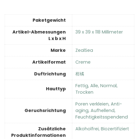
Paketgewicht
Artikel-Abmessungen
‎39 x 39 x 118 Millimeter
L x b x H
Marke
‎ZealSea
Artikelformat
‎Creme
Duftrichtung
‎柑橘
‎Fettig, Alle, Normal,
Hauttyp
Trocken
‎Poren verkleien, Anti-
Geruchsrichtung
aging, Aufhellend,
Feuchtigkeitsspendend
Zusätzliche
‎Alkoholfrei, Biozertifiziert
Produktinformationen