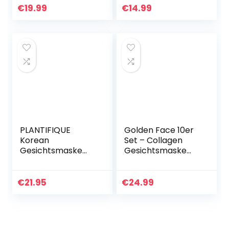
Maske gegen Akne
Koreanische
€
19.99
€
14.99
und Anti Mitesser…
Hautpflege
Hypoallergenes…
PLANTIFIQUE
Golden Face 10er
Korean
Set – Collagen
Gesichtsmaske
Gesichtsmaske
mit Avocado &
mit Q10 und
Superfoods 100ml
Hyaluronsäure –
– Gesicht Polierer
Beste Qualität von
€
21.95
€
24.99
aus Meereslehm –
Schlupflid weg®
Gesichtsporen…