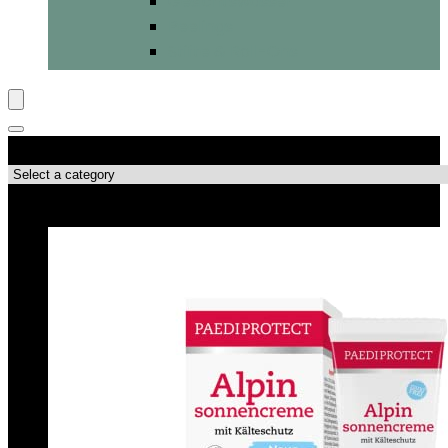
Gesichtswasser
Peelings
Stifte & Roll-Ons
Produktkategorien
Top-Angebote!!