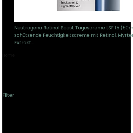
Neutrogena Retinol Boost Tagescreme LSF 15 (50ml
schützende Feuchtigkeitscreme mit Retinol, Myrte
Extrakt…
€
15.99
Home
Product Nettogewicht des Einzelartikels
‎125
Gramm
‎125 Gramm
Filter
Showing the single result
Added to wishlist
Removed from wishlist
0
Add to compare