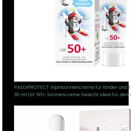
PAEDIPROTECT Alpinsonnencreme für Kinder und 
30 ml LSF 50+, Sonnencreme Gesicht ideal für den 
€
6.95