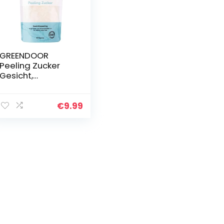
GREENDOOR
Peeling Zucker
Gesicht,
Gesichtspeeling
vegan 150g,
Naturkosmetik
€
9.99
mit Bio Babassu,
Scrub Gesicht
Hals…