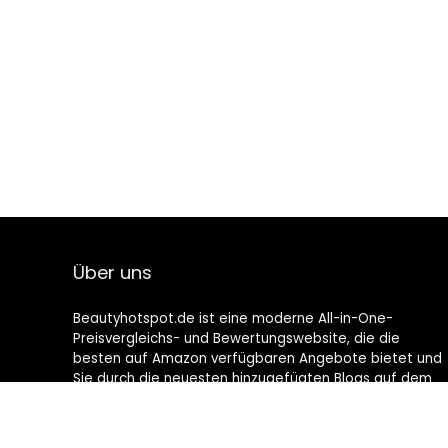
Über uns
Beautyhotspot.de ist eine moderne All-in-One-
Preisvergleichs- und Bewertungswebsite, die die
besten auf Amazon verfügbaren Angebote bietet und
Sie durch die neuesten hinzugefügten Blogs auf dem
Laufenden hält. Alle Bilder unterliegen dem
Urheberrecht ihrer jeweiligen Eigentümer. Alle zitierten
Inhalte stammen aus ihren jeweiligen Quellen.