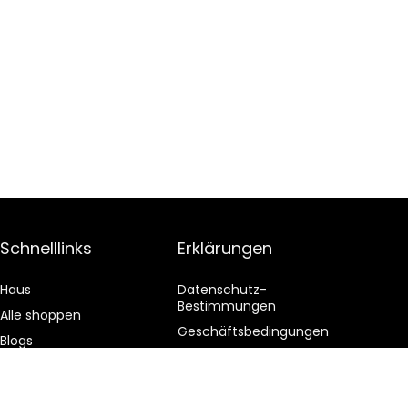
Schnelllinks
Erklärungen
Haus
Datenschutz-
Bestimmungen
Alle shoppen
Geschäftsbedingungen
Blogs
Affiliate-Offenlegung
Unsere Webshops
Werben