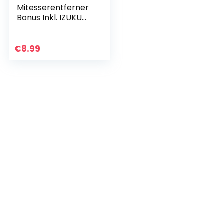
Mitesserentferner
Bonus Inkl. IZUKU
Edelstahl
Komedonenquetsc
her Set
€
8.99
Nagelhautscheiber
Hyginische
Sichere…