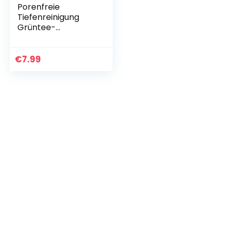
Porenfreie
Tiefenreinigung
Grüntee-
Maskenstift Grüner
Maskenstift
Mitesser-Entferner
€
7.99
Mitesser-Entferner
Grüntee-Maske…