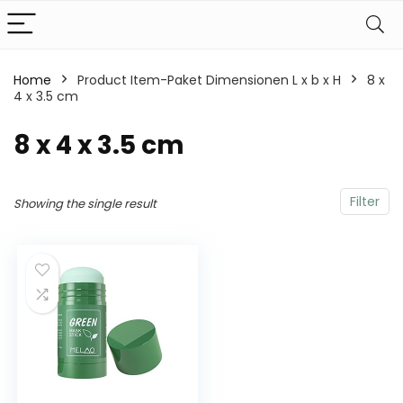
Home
Product Item-Paket Dimensionen L x b x H
‎8 x
4 x 3.5 cm
‎8 x 4 x 3.5 cm
Filter
Showing the single result