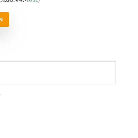
/2023 12:28 PST-
Details
)
N
r