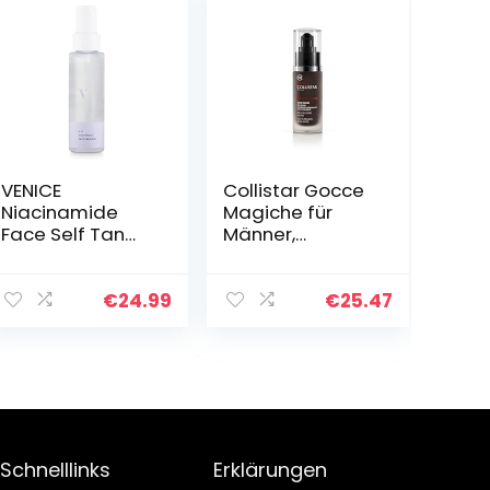
VENICE
Collistar Gocce
Niacinamide
Magiche für
Face Self Tan
Männer,
Spray |
Selbstbräunung
Selbstbräuner
skonzentrat mit
Spray | Gesicht,
ultraschneller
€
24.99
€
25.47
To-Go
Wirkung,
Reisegröße
intensive und
Glasflasche,
natürliche…
kurze
Einwirkzeit…
Schnelllinks
Erklärungen