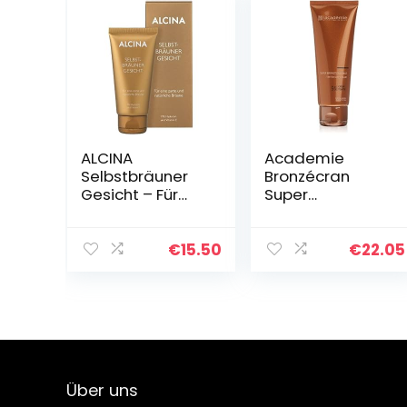
ALCINA
Academie
Selbstbräuner
Bronzécran
Gesicht – Für
Super
eine zarte und
Bronzecran Mat
natürliche
Tinted SPF 6
Bräune – Mit
Getönte
€
15.50
€
22.05
Hyaluron und
Gesichtscreme
Vitamin E – 1 x 50
Hell, 75 ml
ml
Über uns