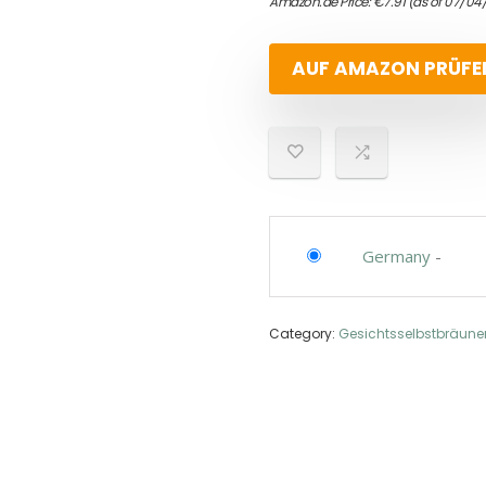
Amazon.de Price:
€
7.91
(as of 07/04
AUF AMAZON PRÜFE
Germany
-
Category:
Gesichtsselbstbräune