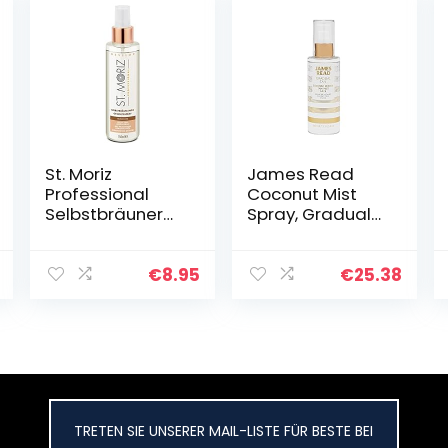
St. Moriz
James Read
Professional
Coconut Mist
Selbstbräuner
Spray, Gradual
Gesichtsspray
Tan für das
150ml
Gesicht,
mittlerer Ton,
€
8.95
€
25.38
100 ml
TRETEN SIE UNSERER MAIL-LISTE FÜR BESTE BEI