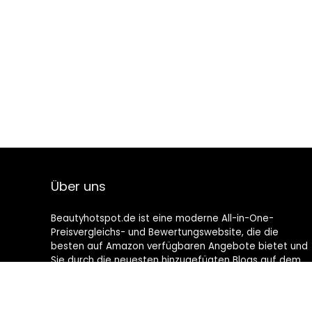
Über uns
Beautyhotspot.de ist eine moderne All-in-One-
Preisvergleichs- und Bewertungswebsite, die die
besten auf Amazon verfügbaren Angebote bietet und
Sie durch die neuesten hinzugefügten Blogs auf dem
Laufenden hält. Alle Bilder unterliegen dem
Urheberrecht ihrer jeweiligen Eigentümer. Alle zitierten
Inhalte stammen aus ihren jeweiligen Quellen.