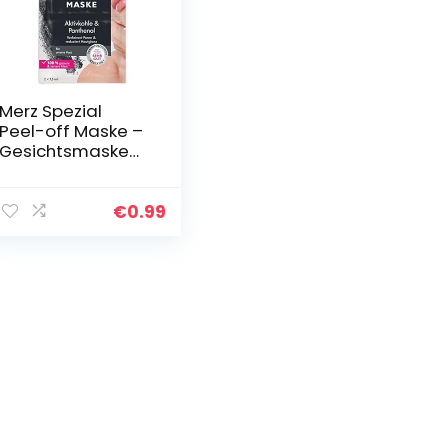
Merz Spezial
Peel-off Maske –
Gesichtsmaske
mit Aktivkohle &
Panthenol –
Pflegende
€
0.99
Gesichtsreinigung
für unreine Haut…