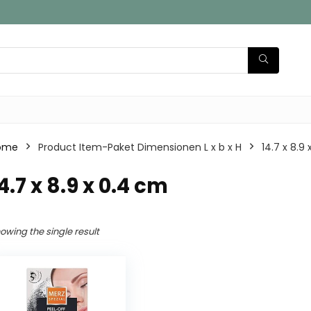
ome
Product Item-Paket Dimensionen L x b x H
‎14.7 x 8.9
14.7 x 8.9 x 0.4 cm
owing the single result