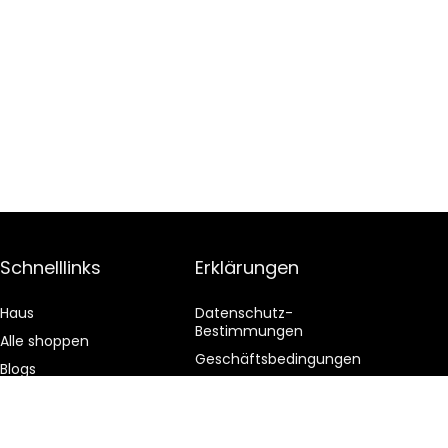
Schnelllinks
Erklärungen
Haus
Datenschutz-
Bestimmungen
Alle shoppen
Geschäftsbedingungen
Blogs
Affiliate-Offenlegung
Unsere Webshops
Werben