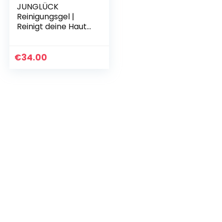
JUNGLÜCK
Reinigungsgel |
Reinigt deine Haut
mild und ölfrei |
Befreit die Haut von
Schmutzpartikeln |
€
34.00
PETA zertifiziert…