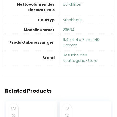
Nettovolumen des
‎50 Milliliter
Einzelartikels
Hauttyp
‎Mischhaut
Modellnummer
‎26684
‎6.4 x 6.4 x 7 cm; 140
Produktabmessungen
Gramm
Besuche den
Brand
Neutrogena-Store
Related Products