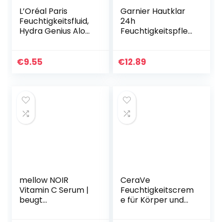
L’Oréal Paris
Garnier Hautklar
Feuchtigkeitsfluid,
24h
Hydra Genius Aloe
Feuchtigkeitspfleg
Water,
e Gesicht Anti-
Hydratation und
Unreinheiten, 40
Frische, Für
ml
€
9.55
€
12.89
sensible Haut, Mit
Aloe Water…
mellow NOIR
CeraVe
Vitamin C Serum |
Feuchtigkeitscrem
beugt
e für Körper und
lichtbedingter
Gesicht, Mit
Hautalterung vor |
Pumpspender,