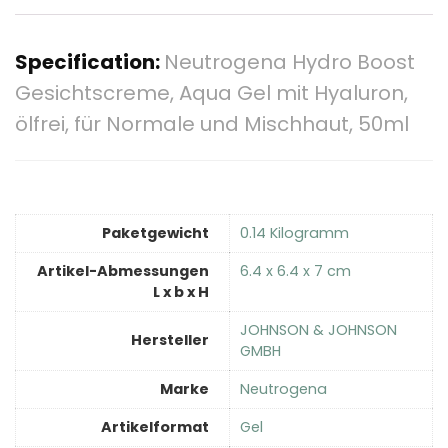
Specification:
Neutrogena Hydro Boost
Gesichtscreme, Aqua Gel mit Hyaluron,
ölfrei, für Normale und Mischhaut, 50ml
Paketgewicht
‎0.14 Kilogramm
Artikel-Abmessungen
‎6.4 x 6.4 x 7 cm
L x b x H
‎JOHNSON & JOHNSON
Hersteller
GMBH
Marke
‎Neutrogena
Artikelformat
‎Gel