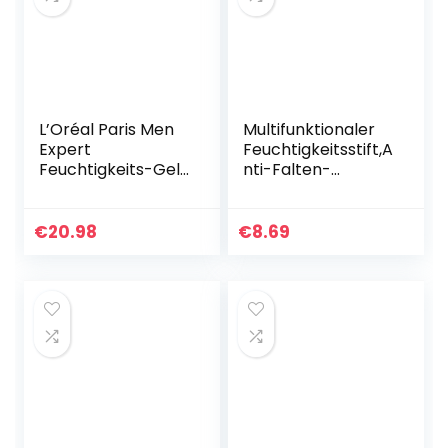
L’Oréal Paris Men
Multifunktionaler
Expert
Feuchtigkeitsstift,A
Feuchtigkeits-Gel
nti-Falten-
für das Gesicht,
Feuchtigkeitscrem
Porenverfeinernde
e,Feuchtigkeitsspe
Gesichtspflege für
ndender
€
20.98
€
8.69
Männer…
Balsamstift für das
Gesicht…