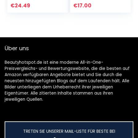
vegan,
Creme für
€
24.49
€
17.00
klimaneutral &
trockene bis sehr
clean | Anti Aging…
trockene Haut,
Mit…
Über uns
Beautyhotspot.de ist eine moderne All-in-One-
Preisvergleichs- und Bewertungswebsite, die die besten auf
Amazon verfügbaren Angebote bietet und Sie durch die
neuesten hinzugefügten Blogs auf dem Laufenden hält. Alle
Bilder unterliegen dem Urheberrecht ihrer jeweiligen
Eigentümer. Alle zitierten Inhalte stammen aus ihren
jeweiligen Quellen.
TRETEN SIE UNSERER MAIL-LISTE FÜR BESTE BEI