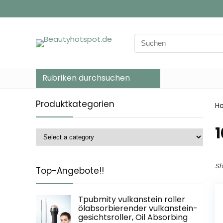
Search
for:
Rubriken durchsuchen
Produktkategorien
H
‎
Sh
Top-Angebote!!
Tpubmity vulkanstein roller
ölabsorbierender vulkanstein-
gesichtsroller, Oil Absorbing