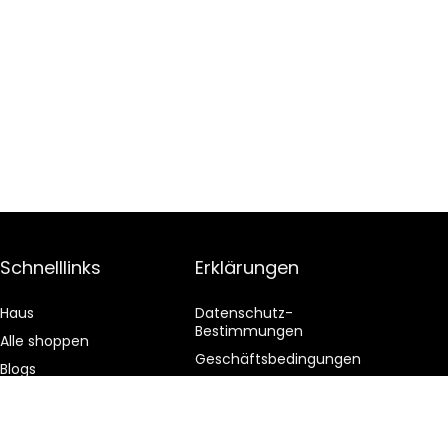
Schnelllinks
Erklärungen
Haus
Datenschutz-
Bestimmungen
Alle shoppen
Geschäftsbedingungen
Blogs
Affiliate-Offenlegung
Unsere Webshops
Werben