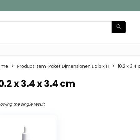
ome
Product Item-Paket Dimensionen L x b x H
‎10.2 x 3.4
10.2 x 3.4 x 3.4 cm
owing the single result