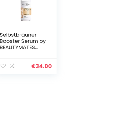
Selbstbräuner
Booster Serum by
BEAUTYMATES
(20ml) –
Selbstbräunungsk
omplex mit Aloe
€
34.00
Vera für eine
natürliche…