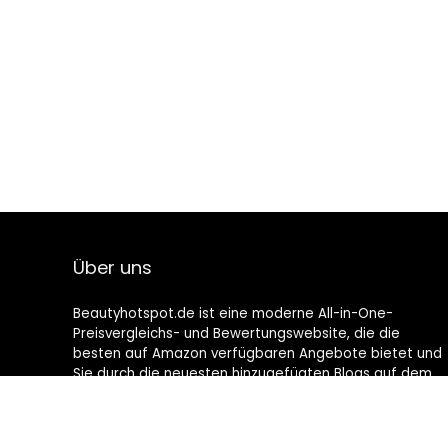
Über uns
Beautyhotspot.de ist eine moderne All-in-One-
Preisvergleichs- und Bewertungswebsite, die die
besten auf Amazon verfügbaren Angebote bietet und
Sie durch die neuesten hinzugefügten Blogs auf dem
Laufenden hält. Alle Bilder unterliegen dem
Urheberrecht ihrer jeweiligen Eigentümer. Alle zitierten
Inhalte stammen aus ihren jeweiligen Quellen.