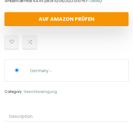
Amazon.de Price:
€
4.95
(as of 10/04/2023 13:10 PST-
Details
)
AUF AMAZON PRÜFEN
Germany
-
Category:
Gesichtsreinigung
Description