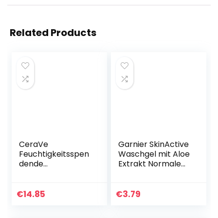
Related Products
CeraVe
Garnier SkinActive
Feuchtigkeitsspen
Waschgel mit Aloe
dende
Extrakt Normale
Gesichtsreinigung,
und Mischhaut,
473 ml, für die
(200 ml)
tägliche
€
14.85
€
3.79
Anwendung,
trockene bis