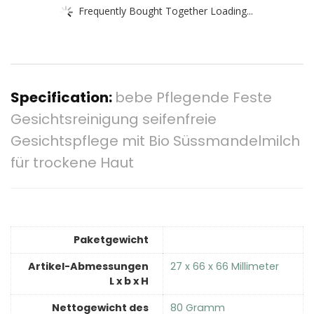
Frequently Bought Together Loading...
Specification:
bebe Pflegende Feste
Gesichtsreinigung seifenfreie
Gesichtspflege mit Bio Süssmandelmilch
für trockene Haut
Paketgewicht
Artikel-Abmessungen
‎27 x 66 x 66 Millimeter
L x b x H
Nettogewicht des
‎80 Gramm