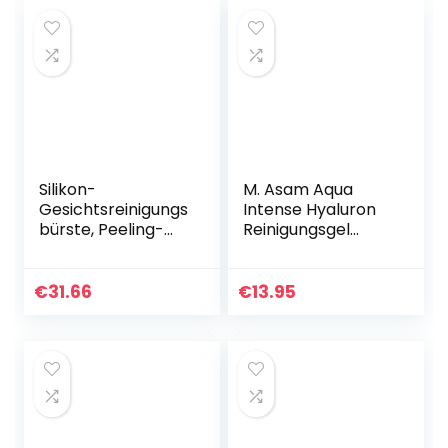
normale Haut
Silikon-
M. Asam Aqua
Gesichtsreinigungs
Intense Hyaluron
bürste, Peeling-
Reinigungsgel
und Mitesser-
(200ml) –
Reinigungsporen,
Gesichtsreinigung
Elektrische USB-
mit Hyaluronsäure
€
31.66
€
13.95
Reinigungsbürste
& Vitamin B3,
(Blue)
entfernt Schmutz…