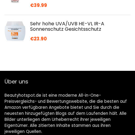
€
39.99
Sehr hohe UVA/UVB HE-VL IR-A
Sonnenschutz Gesichtsschutz
€
23.90
Über uns
Beautyhotspot.de ist eine moderne All-in-One-
Preisvergleichs- und Bewertungswebsite, die die besten auf
Amazon verfügbaren Angebote bietet und Sie durch die
neuesten hinzugefügten Blogs auf dem Laufenden hält. Alle
Bilder unterliegen dem Urheberrecht ihrer jeweiligen
Eigentümer. Alle zitierten Inhalte stammen aus ihren
jeweiligen Quellen.