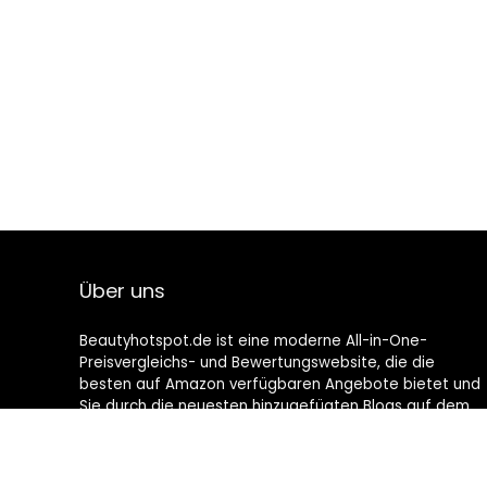
Über uns
Beautyhotspot.de ist eine moderne All-in-One-
Preisvergleichs- und Bewertungswebsite, die die
besten auf Amazon verfügbaren Angebote bietet und
Sie durch die neuesten hinzugefügten Blogs auf dem
Laufenden hält. Alle Bilder unterliegen dem
Urheberrecht ihrer jeweiligen Eigentümer. Alle zitierten
Inhalte stammen aus ihren jeweiligen Quellen.