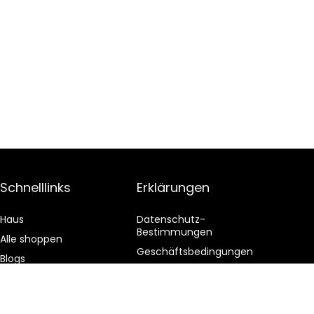
Schnelllinks
Erklärungen
Haus
Datenschutz-
Bestimmungen
Alle shoppen
Geschäftsbedingungen
Blogs
Affiliate-Offenlegung
Unsere Webshops
Werben