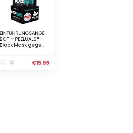
EINFÜHRUNGSANGE
BOT – PEELUALS®
Black Mask gegen
Mitesser |
Blackhead Peel-
Off Maske +
€
15.99
Maskenpinsel |
Maske zum
Abziehen…