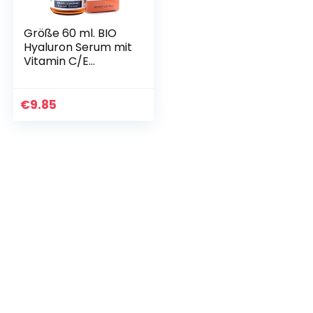
Größe 60 ml. BIO
Hyaluron Serum mit
Vitamin C/E
Hochkonzentriert.
Dermaroller
geeignet.
€
9.85
Gesichtsserum mit
Organischen…