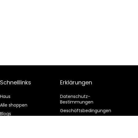
Schnelllinks
Erklärungen
Haus
Datenschutz-
Bestimmungen
Alle shoppen
Geschäftsbedingungen
Blogs
Affiliate-Offenlegung
Unsere Webshops
Werben