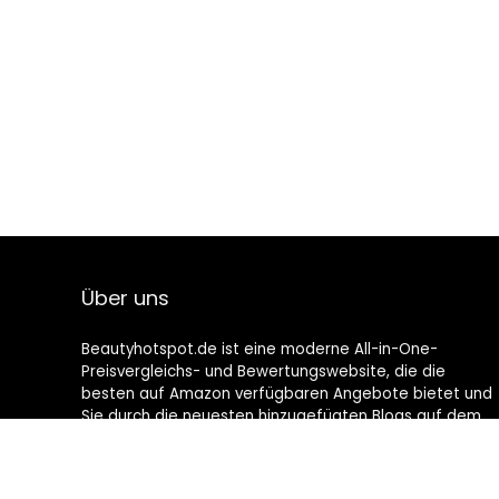
Über uns
Beautyhotspot.de ist eine moderne All-in-One-
Preisvergleichs- und Bewertungswebsite, die die
besten auf Amazon verfügbaren Angebote bietet und
Sie durch die neuesten hinzugefügten Blogs auf dem
Laufenden hält. Alle Bilder unterliegen dem
Urheberrecht ihrer jeweiligen Eigentümer. Alle zitierten
Inhalte stammen aus ihren jeweiligen Quellen.