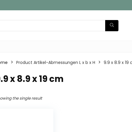
ome
Product Artikel-Abmessungen L x b x H
‎9.9 x 8.9 x 19
9.9 x 8.9 x 19 cm
owing the single result