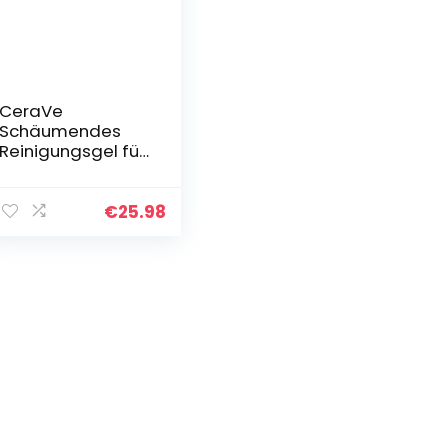
CeraVe
Schäumendes
Reinigungsgel für
Gesicht und
Körper, Normale
bis fettige Haut,
€
25.98
Mit Hyaluron und
3 essenziellen…