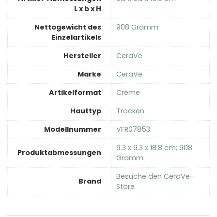
L x b x H
Nettogewicht des
‎908 Gramm
Einzelartikels
Hersteller
‎CeraVe
Marke
‎CeraVe
Artikelformat
‎Creme
Hauttyp
‎Trocken
Modellnummer
‎VFR07853
‎9.3 x 9.3 x 18.8 cm; 908
Produktabmessungen
Gramm
Besuche den CeraVe-
Brand
Store