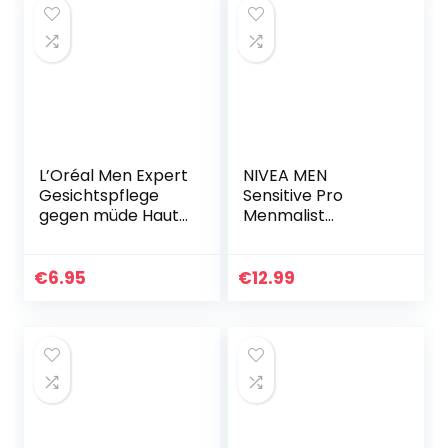
L’Oréal Men Expert
NIVEA MEN
Gesichtspflege
Sensitive Pro
gegen müde Haut
Menmalist
für Männer,
Feuchtigkeitscrem
Belebende
e (75 ml),
Feuchtigkeitscrem
beruhigende
€
6.95
€
12.99
e Vitamin C, Hydra
Gesichtspflege mit
Energy…
10 ausgewählten…