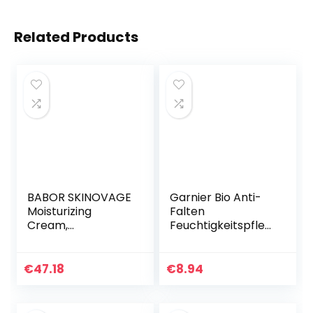
Related Products
BABOR SKINOVAGE
Garnier Bio Anti-
Moisturizing
Falten
Cream,
Feuchtigkeitspfleg
Gesichtscreme für
e, Anti-Aging
trockene Haut,
Gesichtspflege mit
Intensive
Bio-Lavendel,
€
47.18
€
8.94
Feuchtigkeitspfleg
Naturkosmetik für
e mit
alle…
Hyaluronsäure…