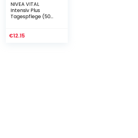
NIVEA VITAL
Intensiv Plus
Tagespflege (50
ml),
Feuchtigkeitspfleg
e mit natürlichem
€
12.15
Argan Öl und
Calcium für die
tägliche…