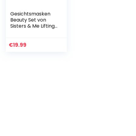
Gesichtsmasken
Beauty Set von
Sisters & Me Lifting
Effekt 9 x
reichhaltige
Masken Beauty inkl.
€
19.99
hochdosierte
Augenpads…