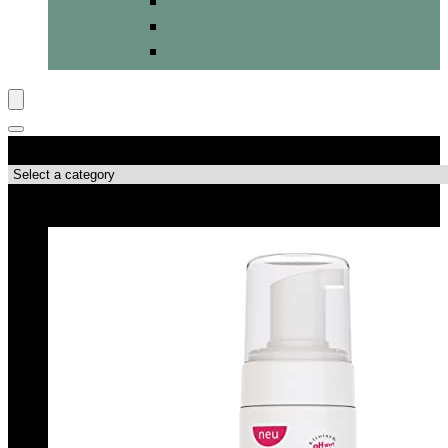
Gesichtswasser
Peelings
Stifte & Roll-Ons
Produktkategorien
Top-Angebote!!