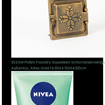
SEZAM Polish Foundry Gusseisen Schornsteinreinig
Außentür, Altes Gold 14.60x4.50x14.60cm
€
42.00