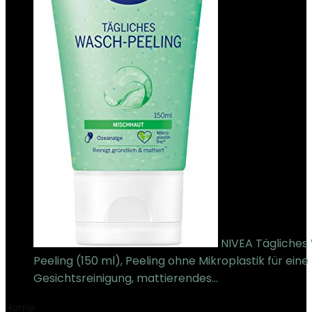
NIVEA Tägliches
Peeling (150 ml), Peeling ohne Mikroplastik für eine
Gesichtsreinigung, mattierendes…
€
5.59
Home
Product Verpackungsabmessungen
‎12.2 x 4.7 x