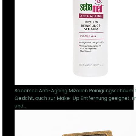
Sebamed Anti-Ageing Mizellen Reinigungsschaum f
Gesicht, auch zur Make-Up Entfernung geeignet, m
und…
€
8.95