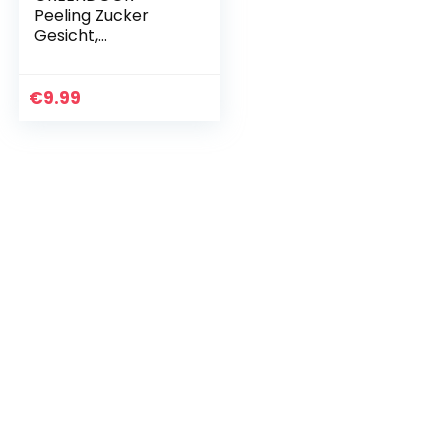
Peeling Zucker
Gesicht,
Gesichtspeeling
vegan 150g,
Naturkosmetik mit
€
9.99
Bio Babassu, Scrub
Gesicht Hals…