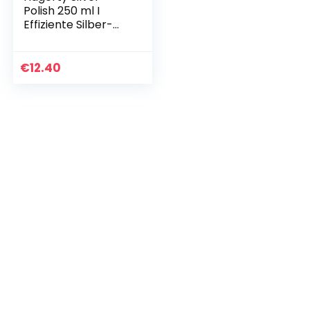
Polish 250 ml I
Effiziente Silber-
Politur für Silber
und versilbertes
Metall I Polierpaste
€
12.40
mit…