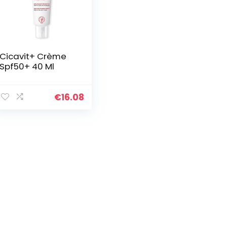
Cicavit+ Crème
Spf50+ 40 Ml
€
16.08