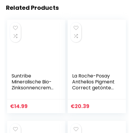
Related Products
Suntribe
La Roche-Posay
Mineralische Bio-
Anthelios Pigment
Zinksonnencreme
Correct getönte
Gesicht & Sport
Tagescreme mit
LSF 30-100%
LSF 50+ 50 ml –
Mineralischer UV-
Gesichtspflege mit
€
14.99
€
20.39
Filter (Zinkoxid) –
Sonnenschutz UV…
Riffsicher…