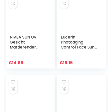
NIVEA SUN UV
Eucerin
Gesicht
Photoaging
Mattierender
Control Face Sun
Sonnenschutz LSF
Fluid LSF 50, 50 ml
30 (50 ml), nicht
Lösung
fettende
€
14.99
€
19.16
Sonnencreme für
das Gesicht,
sofort…